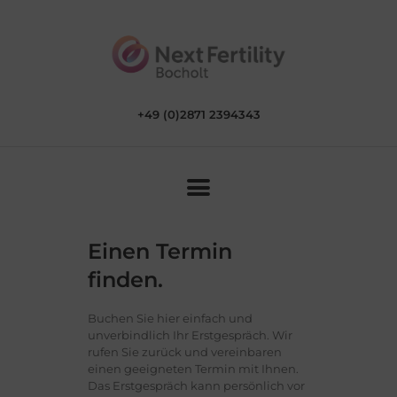
HOME
ÜBER UNS
BEHANDLUNGS
+49 (0)2871 2394343
MÖGLICHKEITEN
KONTAKT
HINWEISGEBER
Einen Termin
finden.
Buchen Sie hier einfach und
unverbindlich Ihr Erstgespräch. Wir
rufen Sie zurück und vereinbaren
einen geeigneten Termin mit Ihnen.
Das Erstgespräch kann persönlich vor