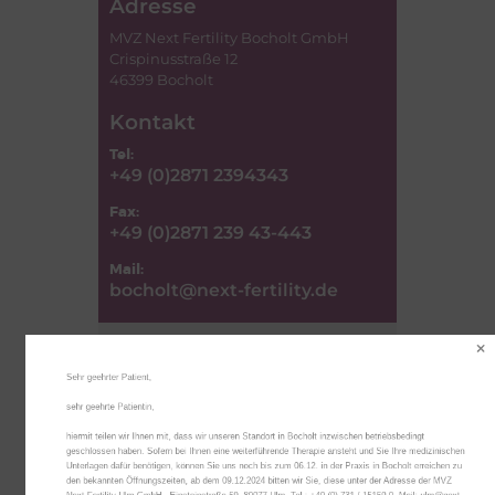
Adresse
MVZ Next Fertility Bocholt GmbH
Crispinusstraße 12
46399 Bocholt
Kontakt
Tel:
+49 (0)2871 239434
3
Fax:
+49 (0)2871 239 43-44
3
Mail:
bocholt@next-fertility.de
Sehr geehrter Patient,

sehr geehrte Patientin,

hiermit teilen wir Ihnen mit, dass wir unseren Standort in Bocholt inzwischen betriebsbedingt 
geschlossen haben. Sofern bei Ihnen eine weiterführende Therapie ansteht und Sie Ihre medizinischen 
Unterlagen dafür benötigen, können Sie uns noch bis zum 06.12. in der Praxis in Bocholt erreichen zu 
den bekannten Öffnungszeiten, ab dem 09.12.2024 bitten wir Sie, diese unter der Adresse der MVZ 