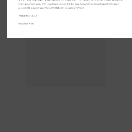
Next Fertility Ulm GmbH,  Einsteinstraße 59, 89077 Ulm, Tel.: +49 (0) 731 / 15159-0, Mail: ulm@next-
fertility.de anzufordern. Ihre Unterlagen werden dort bis zum Ablauf der Aufbewahrungsfristen unter 
Berücksichtigung der datenschutzrechtlichen Vorgaben verwahrt.

Freundliche Grüße

Alexander Kloft